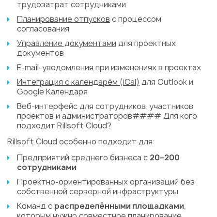
трудозатрат сотрудниками
Планирование отпусков
с процессом
согласования
Управление документами
для проектных
документов
E-mail-уведомления
при изменениях в проектах
Интеграция с календарём (iCal)
для Outlook и
Google Календаря
Веб-интерфейс для сотрудников, участников
проектов и администраторов#### Для кого
подходит Rillsoft Cloud?
Rillsoft Cloud особенно подходит для:
Предприятий среднего бизнеса с
20–200
сотрудниками
Проектно-ориентированных организаций без
собственной серверной инфраструктуры
Команд с
распределёнными площадками
,
которым нужно совместное планирование