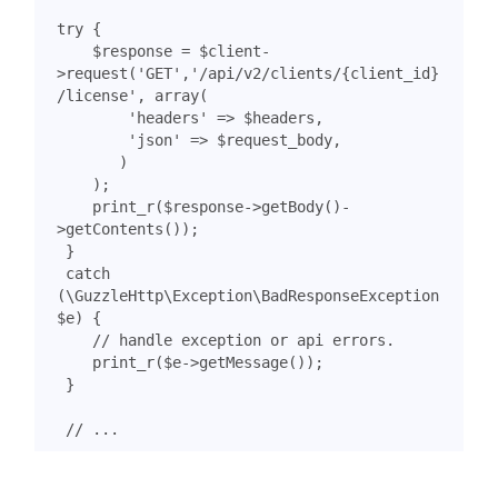
try
{
$response
=
$client
-
>
request
(
'GET'
,
'/api/v2/clients/{client_id}
/license'
,
array
(
'headers'
=>
$headers
,
'json'
=>
$request_body
,
)
);
print_r
(
$response
->
getBody
()
-
>
getContents
());
}
catch
(
\GuzzleHttp\Exception\BadResponseException
$e
)
{
print_r
(
$e
->
getMessage
());
}