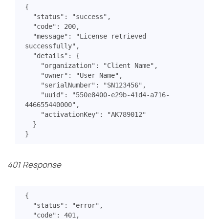
{
"status"
:
"success"
,
"code"
:
200
,
"message"
:
"License retrieved 
successfully"
,
"details"
:
{
"organization"
:
"Client Name"
,
"owner"
:
"User Name"
,
"serialNumber"
:
"SN123456"
,
"uuid"
:
"550e8400-e29b-41d4-a716-
446655440000"
,
"activationKey"
:
"AK789012"
}
}
401 Response
{
"status"
:
"error"
,
"code"
:
401
,