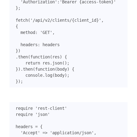
'Authorization'
:
'Bearer {access-token}'
};
fetch
(
'/api/v2/clients/{client_id}'
,
{
method
:
'GET'
,
headers
:
headers
})
.
then
(
function
(
res
)
{
return
res
.
json
();
}).
then
(
function
(
body
)
{
console
.
log
(
body
);
});
require
'rest-client'
require
'json'
headers
=
{
'Accept'
=>
'application/json'
,