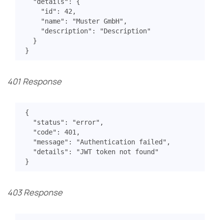
"details"
:
{
"id"
:
42
,
"name"
:
"Muster GmbH"
,
"description"
:
"Description"
}
}
401 Response
{
"status"
:
"error"
,
"code"
:
401
,
"message"
:
"Authentication failed"
,
"details"
:
"JWT token not found"
}
403 Response