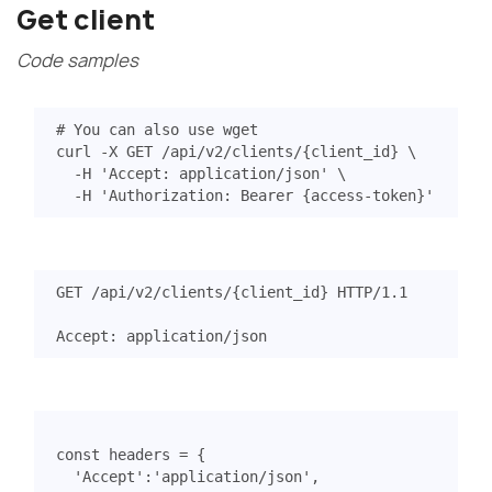
Get client
Code samples
# You can also use wget
curl -X GET /api/v2/clients/
{
client_id
}
  -H 
'Accept: application/json'
  -H 
'Authorization: Bearer {access-token}'
GET
/api/v2/clients/{client_id}
HTTP
/
1.1
const
headers
=
{
'Accept'
:
'application/json'
,