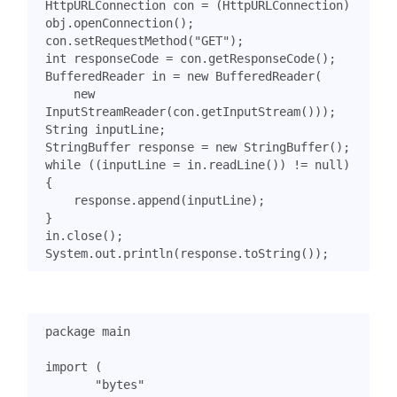
HttpURLConnection
con
=
(
HttpURLConnection
)
obj
.
openConnection
();
con
.
setRequestMethod
(
"GET"
);
int
responseCode
=
con
.
getResponseCode
();
BufferedReader
in
=
new
BufferedReader
(
new
InputStreamReader
(
con
.
getInputStream
()));
String
inputLine
;
StringBuffer
response
=
new
StringBuffer
();
while
((
inputLine
=
in
.
readLine
())
!=
null
)
{
response
.
append
(
inputLine
);
}
in
.
close
();
System
.
out
.
println
(
response
.
toString
());
package
main
import
(
"bytes"