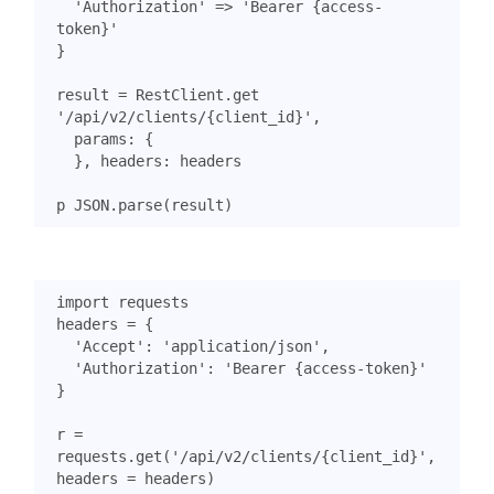
'Authorization'
=>
'Bearer {access-
token}'
}
result
=
RestClient
.
get
'/api/v2/clients/{client_id}'
,
params
:
{
},
headers
:
headers
p
JSON
.
parse
(
result
)
import
requests
headers
=
{
'Accept'
:
'application/json'
,
'Authorization'
:
'Bearer {access-token}'
}
r
=
requests
.
get
(
'/api/v2/clients/
{client_id}
'
,
headers
=
headers
)