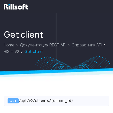
перейти на главную
Get client
Home
Документация REST API
Справочник API
RIS — V2
Get client
GET
/api/v2/clients/{client_id}