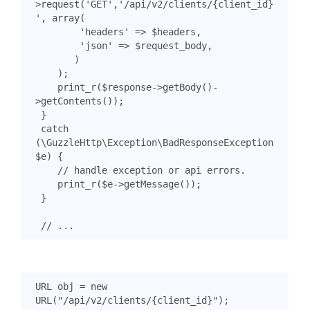
>
request
(
'GET'
,
'/api/v2/clients/{client_id}
'
,
array
(
'headers'
=>
$headers
,
'json'
=>
$request_body
,
)
);
print_r
(
$response
->
getBody
()
-
>
getContents
());
}
catch
(
\GuzzleHttp\Exception\BadResponseException
$e
)
{
print_r
(
$e
->
getMessage
());
}
URL
obj
=
new
URL
(
"/api/v2/clients/{client_id}"
);