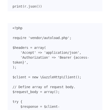
print
(
r
.
json
())
<?
php
require
'vendor/autoload.php'
;
$headers
=
array
(
'Accept'
=>
'application/json'
,
'Authorization'
=>
'Bearer {access-
token}'
,
);
$client
=
new
\GuzzleHttp\Client
();
$request_body
=
array
();
try
{
$response
=
$client
-