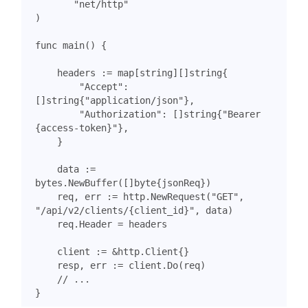
"net/http"
)
func
main
()
{
headers
:=
map
[
string
][]
string
{
"Accept"
:
[]
string
{
"application/json"
},
"Authorization"
:
[]
string
{
"Bearer 
{access-token}"
},
}
data
:=
bytes
.
NewBuffer
([]
byte
{
jsonReq
})
req
,
err
:=
http
.
NewRequest
(
"GET"
,
"/api/v2/clients/{client_id}"
,
data
)
req
.
Header
=
headers
client
:=
&
http
.
Client
{}
resp
,
err
:=
client
.
Do
(
req
)
// ...
}