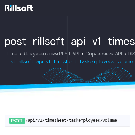
перейти на главную
post_rillsoft_api_v1_tim
Home
Документация REST API
Справочник API
RIS
post_rillsoft_api_v1_timesheet_taskemployees_volume
POST
/api/v1/timesheet/taskemployees/volume