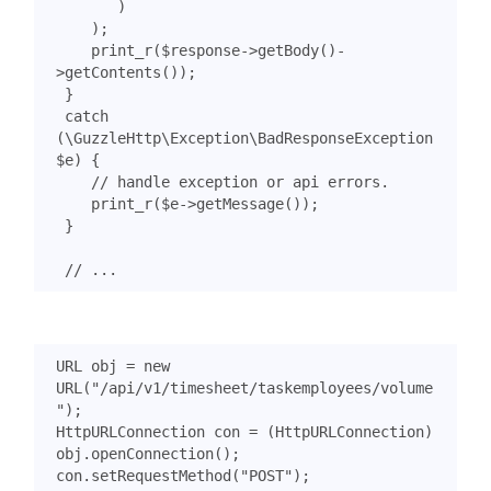
)
);
print_r
(
$response
->
getBody
()
-
>
getContents
());
}
catch
(
\GuzzleHttp\Exception\BadResponseException
$e
)
{
print_r
(
$e
->
getMessage
());
}
URL
obj
=
new
URL
(
"/api/v1/timesheet/taskemployees/volume
"
);
HttpURLConnection
con
=
(
HttpURLConnection
)
obj
.
openConnection
();
con
.
setRequestMethod
(
"POST"
);