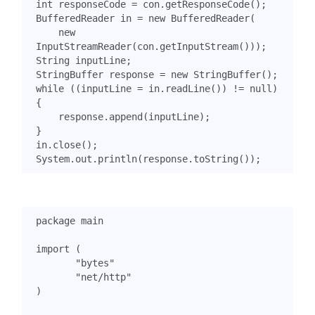
int
responseCode
=
con
.
getResponseCode
();
BufferedReader
in
=
new
BufferedReader
(
new
InputStreamReader
(
con
.
getInputStream
()));
String
inputLine
;
StringBuffer
response
=
new
StringBuffer
();
while
((
inputLine
=
in
.
readLine
())
!=
null
)
{
response
.
append
(
inputLine
);
}
in
.
close
();
System
.
out
.
println
(
response
.
toString
());
package
main
import
(
"bytes"
"net/http"
)