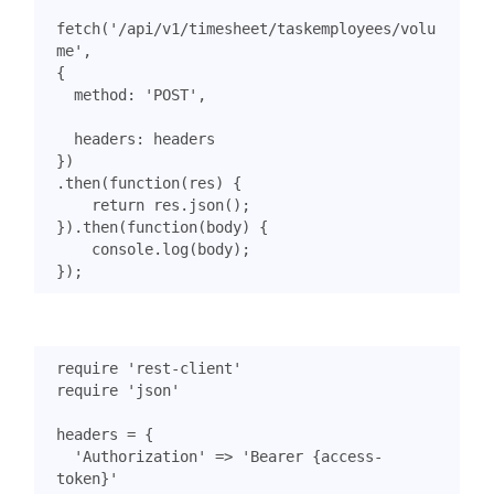
fetch
(
'/api/v1/timesheet/taskemployees/volu
me'
,
{
method
:
'POST'
,
headers
:
headers
})
.
then
(
function
(
res
)
{
return
res
.
json
();
}).
then
(
function
(
body
)
{
console
.
log
(
body
);
});
require
'rest-client'
require
'json'
headers
=
{
'Authorization'
=>
'Bearer {access-
token}'