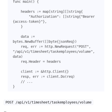
func
main
()
{
headers
:=
map
[
string
][]
string
{
"Authorization"
:
[]
string
{
"Bearer 
{access-token}"
},
}
data
:=
bytes
.
NewBuffer
([]
byte
{
jsonReq
})
req
,
err
:=
http
.
NewRequest
(
"POST"
,
"/api/v1/timesheet/taskemployees/volume"
,
data
)
req
.
Header
=
headers
client
:=
&
http
.
Client
{}
resp
,
err
:=
client
.
Do
(
req
)
// ...
}
POST /api/v1/timesheet/taskemployees/volume