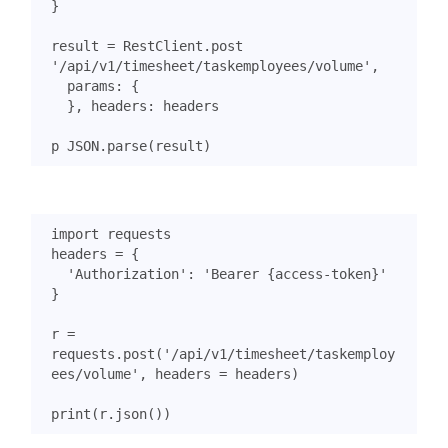
}
result
=
RestClient
.
post
'/api/v1/timesheet/taskemployees/volume'
,
params
:
{
},
headers
:
headers
p
JSON
.
parse
(
result
)
import
requests
headers
=
{
'Authorization'
:
'Bearer {access-token}'
}
r
=
requests
.
post
(
'/api/v1/timesheet/taskemploy
ees/volume'
,
headers
=
headers
)
print
(
r
.
json
())