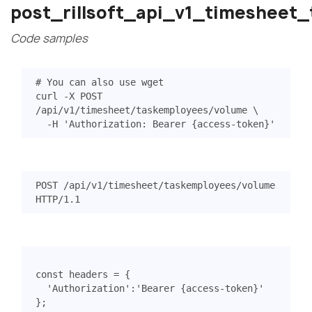
post_rillsoft_api_v1_timesheet
Code samples
# You can also use wget
curl -X POST 
/api/v1/timesheet/taskemployees/volume 
  -H 
'Authorization: Bearer {access-token}'
POST
/api/v1/timesheet/taskemployees/volume
HTTP
/
1.1
const
headers
=
{
'Authorization'
:
'Bearer {access-token}'
};