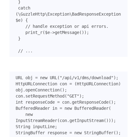
}
catch
(
\GuzzleHttp\Exception\BadResponseException
$e
)
{
print_r
(
$e
->
getMessage
());
}
URL
obj
=
new
URL
(
"/api/v1/dms/download"
);
HttpURLConnection
con
=
(
HttpURLConnection
)
obj
.
openConnection
();
con
.
setRequestMethod
(
"GET"
);
int
responseCode
=
con
.
getResponseCode
();
BufferedReader
in
=
new
BufferedReader
(
new
InputStreamReader
(
con
.
getInputStream
()));
String
inputLine
;
StringBuffer
response
=
new
StringBuffer
();