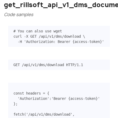
get_rillsoft_api_v1_dms_docum
Code samples
# You can also use wget
curl -X GET /api/v1/dms/download 
  -H 
'Authorization: Bearer {access-token}'
GET
/api/v1/dms/download
HTTP
/
1.1
const
headers
=
{
'Authorization'
:
'Bearer {access-token}'
};
fetch
(
'/api/v1/dms/download'
,