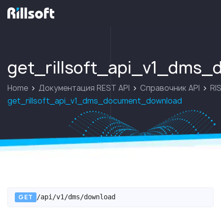
перейти на главную
get_rillsoft_api_v1_dms
Home
Документация REST API
Справочник API
RIS
get_rillsoft_api_v1_dms_document_download
GET
/api/v1/dms/download