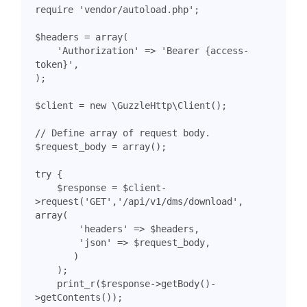
require
'vendor/autoload.php'
;
$headers
=
array
(
'Authorization'
=>
'Bearer {access-
token}'
,
);
$client
=
new
\GuzzleHttp\Client
();
$request_body
=
array
();
try
{
$response
=
$client
-
>
request
(
'GET'
,
'/api/v1/dms/download'
,
array
(
'headers'
=>
$headers
,
'json'
=>
$request_body
,
)
);
print_r
(
$response
->
getBody
()
-
>
getContents
());