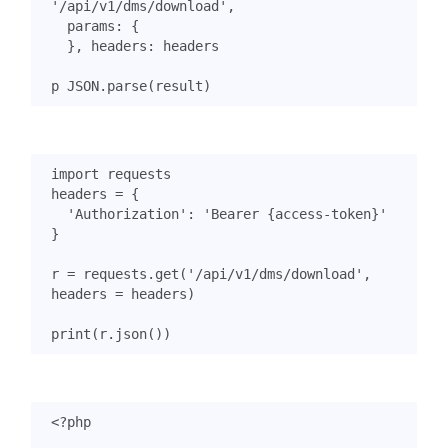
'/api/v1/dms/download'
,
params
:
{
},
headers
:
headers
p
JSON
.
parse
(
result
)
import
requests
headers
=
{
'Authorization'
:
'Bearer {access-token}'
}
r
=
requests
.
get
(
'/api/v1/dms/download'
,
headers
=
headers
)
print
(
r
.
json
())
<?
php