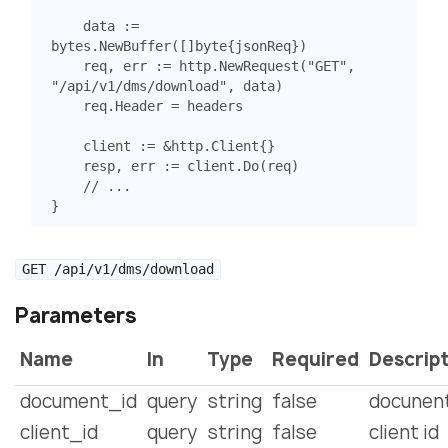
data
:=
bytes
.
NewBuffer
([]
byte
{
jsonReq
})
req
,
err
:=
http
.
NewRequest
(
"GET"
,
"/api/v1/dms/download"
,
data
)
req
.
Header
=
headers
client
:=
&
http
.
Client
{}
resp
,
err
:=
client
.
Do
(
req
)
// ...
}
GET /api/v1/dms/download
Parameters
Name
In
Type
Required
Descrip
document_id
query
string
false
docunent
client_id
query
string
false
client id