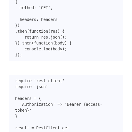
{
method
:
'GET'
,
headers
:
headers
})
.
then
(
function
(
res
)
{
return
res
.
json
();
}).
then
(
function
(
body
)
{
console
.
log
(
body
);
});
require
'rest-client'
require
'json'
headers
=
{
'Authorization'
=>
'Bearer {access-
token}'
}
result
=
RestClient
.
get