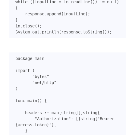
while
((
inputLine
=
in
.
readLine
())
!=
null
)
{
response
.
append
(
inputLine
);
}
in
.
close
();
System
.
out
.
println
(
response
.
toString
());
package
main
import
(
"bytes"
"net/http"
)
func
main
()
{
headers
:=
map
[
string
][]
string
{
"Authorization"
:
[]
string
{
"Bearer 
{access-token}"
},
}