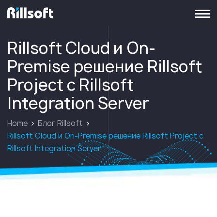
перейти на главную
Rillsoft Cloud и On-
Premise решение Rillsoft
Project с Rillsoft
Integration Server
Home
Блог Rillsoft
Rillsoft Cloud и On-Premise решение Rillsoft Project с
Rillsoft Integration Server